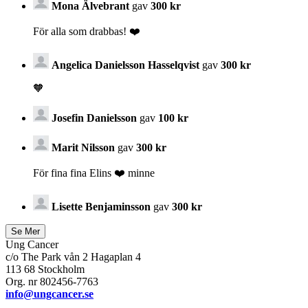
Mona Älvebrant
gav
300 kr
För alla som drabbas! ❤️
Angelica Danielsson Hasselqvist
gav
300 kr
🧡
Josefin Danielsson
gav
100 kr
Marit Nilsson
gav
300 kr
För fina fina Elins ❤️ minne
Lisette Benjaminsson
gav
300 kr
Ung Cancer
c/o The Park vån 2 Hagaplan 4
113 68 Stockholm
Org. nr 802456-7763
info@ungcancer.se