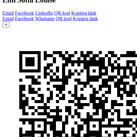
Email
Facebook
LinkedIn
QR-kod
Kopiera länk
Email
Facebook
Whatsapp
QR-kod
Kopiera länk
×