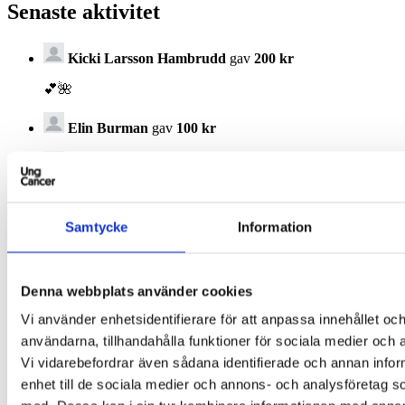
Senaste aktivitet
Kicki Larsson Hambrudd
gav
200 kr
💕🌺
Elin Burman
gav
100 kr
Alex Råberg
gav
100 kr
Malin Haag
gav
100 kr
Samtycke
Information
❤️
Sandra Lindkvist
gav
200 kr
Denna webbplats använder cookies
❤
Vi använder enhetsidentifierare för att anpassa innehållet och
användarna, tillhandahålla funktioner för sociala medier och a
Ung Cancer
Vi vidarebefordrar även sådana identifierade och annan infor
Stort tack till Rita som startat insamlingen ♥️ och varmt tack till
enhet till de sociala medier och annons- och analysföretag 
alla er som skänker en gåva. Tillsammans gör vi skillnad för
unga vuxna som lever med eller nära cancer, här och nu!