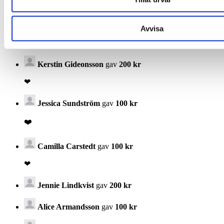
❤️💜
Avvisa
Ylva Schön
gav
200 kr
Kerstin Gideonsson
gav
200 kr
❤
Jessica Sundström
gav
100 kr
❤️
Camilla Carstedt
gav
100 kr
❤
Jennie Lindkvist
gav
200 kr
Alice Armandsson
gav
100 kr