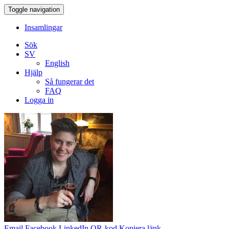
Toggle navigation
Insamlingar
Sök
SV
English
Hjälp
Så fungerar det
FAQ
Logga in
Email
Facebook
LinkedIn
QR-kod
Kopiera länk