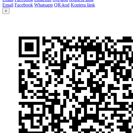
Email
Facebook
Whatsapp
QR-kod
Kopiera länk
×