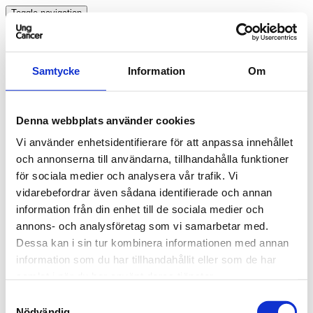
Toggle navigation
SV
English
Hjälp
Samtycke
Information
Om
Så fungerar det
FAQ
Ange din e-postadress
Denna webbplats använder cookies
Vi använder enhetsidentifierare för att anpassa innehållet
och annonserna till användarna, tillhandahålla funktioner
Skapa/logga in med e-post
för sociala medier och analysera vår trafik.
Vi
vidarebefordrar även sådana identifierade och annan
Logga in eller skapa ett konto med din e-postadress.
information från din enhet till de sociala medier och
annons- och analysföretag som vi samarbetar med.
Dessa kan i sin tur kombinera informationen med annan
information som du har tillhandahållit eller som de har
samlat i när du har använt deras tjänster.
Samtyckesval
Nödvändig