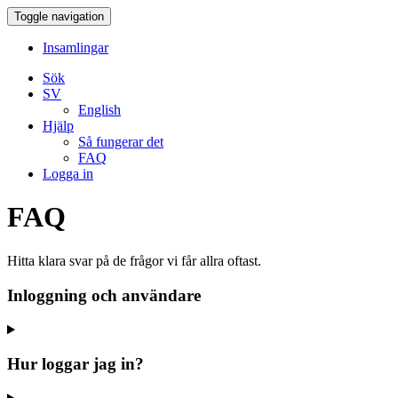
Toggle navigation
Insamlingar
Sök
SV
English
Hjälp
Så fungerar det
FAQ
Logga in
FAQ
Hitta klara svar på de frågor vi får allra oftast.
Inloggning och användare
Hur loggar jag in?