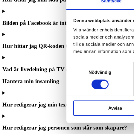
Samtycke
Denna webbplats använder 
Bilden på Facebook är inte den rätta – vad gör jag?
Vi använder enhetsidentifierar
sociala medier och analysera 
till de sociala medier och a
Hur hittar jag QR-koden till min insamling?
med annan information som du 
Samtyckesval
Vad är livedelning på TV-skärm?
Nödvändig
Hantera min insamling
Hur redigerar jag min text och rubrik?
Avvisa
Hur redigerar jag personen som står som skapare?