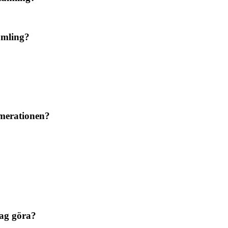
samling?
numerationen?
jag göra?