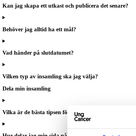
Kan jag skapa ett utkast och publicera det senare?
Behöver jag alltid ha ett mål?
Vad händer på slutdatumet?
Vilken typ av insamling ska jag välja?
Dela min insamling
Vilka är de bästa tipsen för att dela min insamlingssi
Hur delar jag min sida på sociala medier?